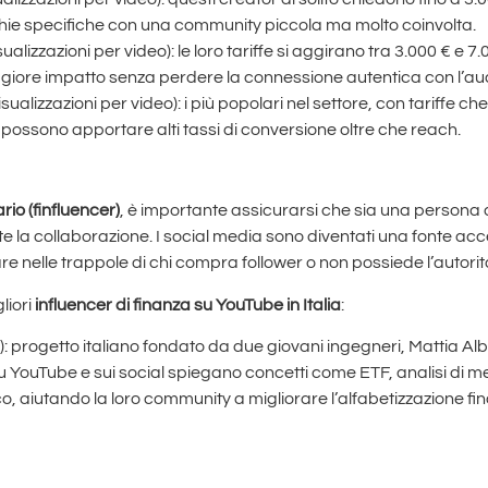
cchie specifiche con una community piccola ma molto coinvolta.
ualizzazioni per video): le loro tariffe si aggirano tra 3.000 € e 7
aggiore impatto senza perdere la connessione autentica con l’au
isualizzazioni per video): i più popolari nel settore, con tariffe ch
possono apportare alti tassi di conversione oltre che reach.
rio (finfluencer)
, è importante assicurarsi che sia una persona 
te la collaborazione. I social media sono diventati una fonte acce
are nelle trappole di chi compra follower o non possiede l’autor
liori
influencer di finanza su
YouTube in Italia
:
 progetto italiano fondato da due giovani ingegneri, Mattia Al
 Su YouTube e sui social spiegano concetti come ETF, analisi di m
 aiutando la loro community a migliorare l’alfabetizzazione finan