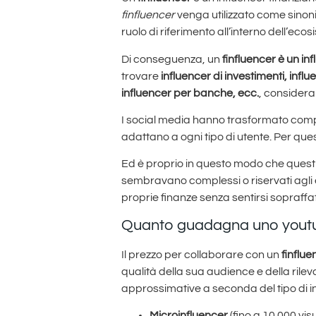
finfluencer
venga utilizzato come sinon
ruolo di riferimento all’interno dell’eco
Di conseguenza, un
finfluencer è un inf
trovare
influencer di investimenti, infl
influencer per banche, ecc.
, consideran
I social media hanno trasformato comp
adattano a ogni tipo di utente. Per que
Ed è proprio in questo modo che quest
sembravano complessi o riservati agli e
proprie finanze senza sentirsi sopraffat
Quanto guadagna uno youtub
Il prezzo per collaborare con un
finflue
qualità della sua audience e della rile
approssimative a seconda del tipo di in
Microinfluencer
(fino a 10.000 vis