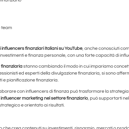
inanziario
o team
i influencers finanziari italiani su YouTube
, anche conosciuti come
, investimenti e finanza personale, con una forte capacità di inf
 finanziaria
stanno cambiando il modo in cui impariamo concetti 
rofessionisti ed esperti della divulgazione finanziaria, si sono aff
i e pianificazione finanziaria.
laborare con influencers di finanza può trasformare la strategia
 influencer marketing nel settore finanziario
, può supportarti nell
trategico e orientato ai risultati.
io che crea contenuti su investimenti, risparmio, mercati o prodot