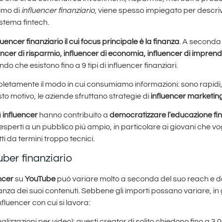
imo di
influencer finanziario
, viene spesso impiegato per descriv
sistema fintech.
luencer finanziario il cui focus principale è la finanza
. A seconda 
uencer di risparmio, influencer di economia, influencer di imprendi
do che esistono fino a 9 tipi di influencer finanziari.
letamente il modo in cui consumiamo informazioni: sono rapidi,
sto motivo, le aziende sfruttano strategie di
influencer marketing
i
influencer
hanno contribuito a
democratizzare l’educazione fin
sperti a un pubblico più ampio, in particolare ai giovani che vog
ti da termini troppo tecnici.
er finanziario
ncer
su
YouTube
può variare molto a seconda del suo reach e del
vanza dei suoi contenuti. Sebbene gli importi possano variare, in
fluencer con cui si lavora:
ualizzazioni per video): questi creator di solito chiedono fino a