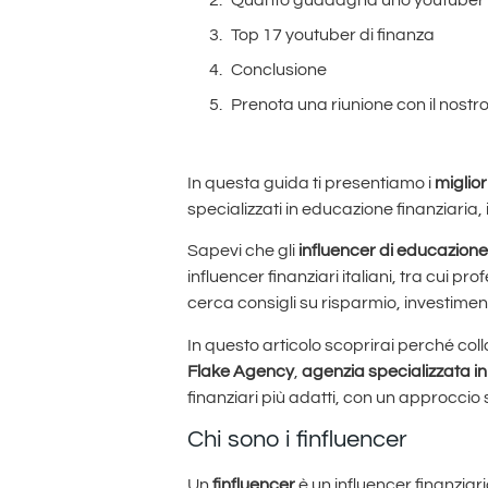
Quanto guadagna uno youtuber f
Top 17 youtuber di finanza
Conclusione
Prenota una riunione con il nostr
In questa guida ti presentiamo i
miglior
specializzati in educazione finanziaria
Sapevi che gli
influencer di educazione
influencer finanziari italiani, tra cui p
cerca consigli su risparmio, investiment
In questo articolo scoprirai perché col
Flake Agency
,
agenzia specializzata in
finanziari più adatti, con un approccio s
Chi sono i finfluencer
Un
finfluencer
è un influencer finanziar