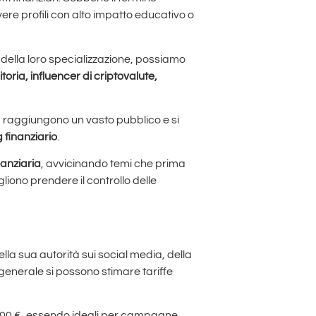
ere profili con alto impatto educativo o
della loro specializzazione, possiamo
toria, influencer di criptovalute,
 raggiungono un vasto pubblico e si
 finanziario
.
anziaria
, avvicinando temi che prima
liono prendere il controllo delle
la sua autorità sui social media, della
 generale si possono stimare tariffe
 3.000 €, essendo ideali per campagne